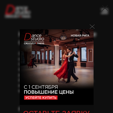
Начните танцевать уже
сейчас
Откройте мир танца благодаря
клубному членству Dance Studio by
Crocus Fitness. В вашем распоряжении
будут ежедневные группы по
различным направлениям.
Индивидуальный подход, мероприятия,
вечеринки, а также высокий уровень
комфорта и сервиса!
Виды карт