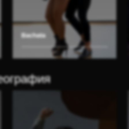
Bachata
еография