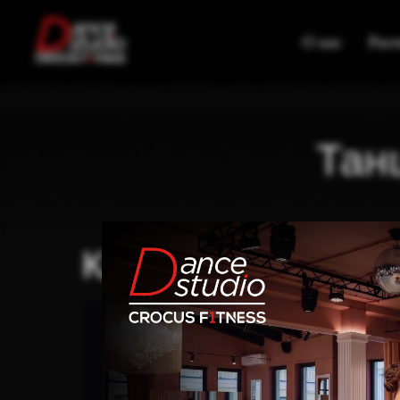
О нас
Рас
Тан
Классический тан